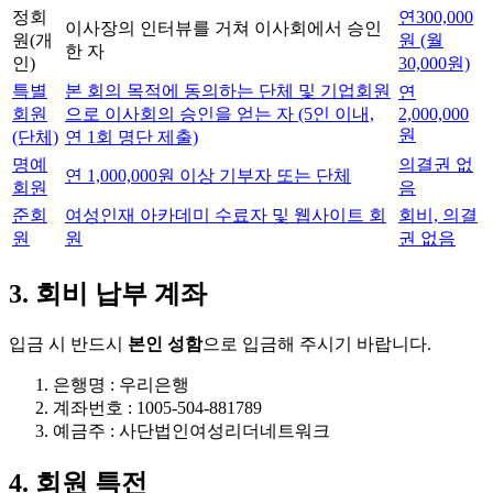
정회
연300,000
이사장의 인터뷰를 거쳐 이사회에서 승인
원(개
원 (월
한 자
인)
30,000원)
특별
본 회의 목적에 동의하는 단체 및 기업회원
연
회원
으로 이사회의 승인을 얻는 자 (5인 이내,
2,000,000
원
(단체)
연 1회 명단 제출)
명예
의결권 없
연 1,000,000원 이상 기부자 또는 단체
회원
음
준회
여성인재 아카데미 수료자 및 웹사이트 회
회비, 의결
원
원
권 없음
3. 회비 납부 계좌
입금 시 반드시
본인 성함
으로 입금해 주시기 바랍니다.
은행명 : 우리은행
계좌번호 : 1005-504-881789
예금주 : 사단법인여성리더네트워크
4. 회원 특전